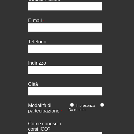
E-mail
*
Telefono
Indirizzo
Città
Modalità di
In presenza
Da remoto
partecipazione
*
Come conosci i
corsi ICO?